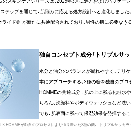
ムのスキンケアシリーズは、2025年3月に処方およびパッケー
3ステップを通じて、肌悩みに応える処方設計へと進化しました
カライド®」が新たに共通配合されており、男性の肌に必要なう
独自コンセプト成分「トリプルサッ
水分と油分のバランスが崩れやすく、デリ
本にアプローチする、3種の糖を独自のプロセ
HOMMEの共通成分。肌の上に残る化粧水
ちろん、洗顔料やボディウォッシュなど洗
でも、肌表面に残って保湿効果を発揮するこ
LK HOMMEが独自のプロセスにより辿り着いた3種の糖、「トリプルサッカラ